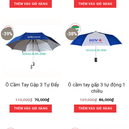
là:
tại
là:
tại
THÊM VÀO GIỎ HÀNG
THÊM VÀO GIỎ HÀNG
135,000₫.
là:
145,000₫.
là:
82,000₫.
97,000₫
-39%
-38%
Ô cầm tay gấp 3 tự động 1
Ô Cầm Tay Gập 3 Tự Đẩy
chiều
Giá
Giá
Giá
Giá
115,000
₫
70,000
₫
139,000
₫
86,000
₫
gốc
hiện
gốc
hiện
là:
tại
là:
tại
THÊM VÀO GIỎ HÀNG
THÊM VÀO GIỎ HÀNG
115,000₫.
là:
139,000₫.
là:
70,000₫.
86,000₫