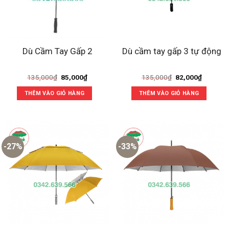
Dù Cầm Tay Gấp 2
Dù cầm tay gấp 3 tự động
Giá
Giá
Giá
Giá
135,000
₫
85,000
₫
135,000
₫
82,000
₫
gốc
hiện
gốc
hiện
là:
tại
là:
tại
THÊM VÀO GIỎ HÀNG
THÊM VÀO GIỎ HÀNG
135,000₫.
là:
135,000₫.
là:
85,000₫.
82,000₫
-27%
-33%