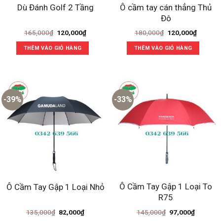
Ô cầm tay cán thẳng Thủ
Dù Đánh Golf 2 Tầng
Đô
Giá
Giá
Giá
Giá
165,000
₫
120,000
₫
180,000
₫
120,000
₫
gốc
hiện
gốc
hiện
là:
tại
là:
tại
THÊM VÀO GIỎ HÀNG
THÊM VÀO GIỎ HÀNG
165,000₫.
là:
180,000₫.
là:
120,000₫.
120,000
-39%
-33%
Ô Cầm Tay Gập 1 Loại To
Ô Cầm Tay Gập 1 Loại Nhỏ
R75
Giá
Giá
Giá
Giá
135,000
₫
82,000
₫
145,000
₫
97,000
₫
gốc
hiện
gốc
hiện