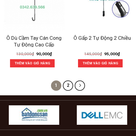
Ô Dù Cầm Tay Cán Cong
Ô Gấp 2 Tự Động 2 Chiều
Tự Động Cao Cấp
Giá
Giá
Giá
Giá
130,000
₫
90,000
₫
145,000
₫
95,000
₫
gốc
hiện
gốc
hiện
là:
tại
là:
tại
THÊM VÀO GIỎ HÀNG
THÊM VÀO GIỎ HÀNG
130,000₫.
là:
145,000₫.
là:
90,000₫.
95,000₫
1
2