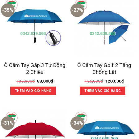
-35%
-27%
Ô Cầm Tay Gấp 3 Tự Động
Ô Cầm Tay Golf 2 Tầng
2 Chiều
Chống Lật
Giá
Giá
Giá
Giá
135,000
₫
88,000
₫
165,000
₫
120,000
₫
gốc
hiện
gốc
hiện
là:
tại
là:
tại
THÊM VÀO GIỎ HÀNG
THÊM VÀO GIỎ HÀNG
135,000₫.
là:
165,000₫.
là:
88,000₫.
120,000
-31%
-34%