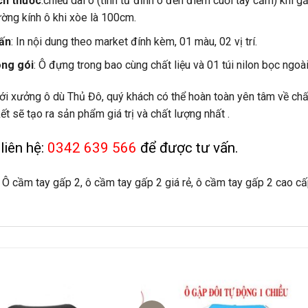
ch thước
:chiều dài ô (tính từ đỉnh ô đến điểm cuối tay cầm) khi 
ờng kính ô khi xòe là 100cm.
 ấn
: In nội dung theo market đính kèm, 01 màu, 02 vị trí.
ng gói
: Ô đựng trong bao cùng chất liệu và 01 túi nilon bọc ngoà
ới xưởng ô dù Thủ Đô, quý khách có thể hoàn toàn yên tâm về chất 
ết sẽ tạo ra sản phẩm giá trị và chất lượng nhất .
liên hệ:
0342 639 566
để được tư vấn.
 Ô cầm tay gấp 2, ô cầm tay gấp 2 giá rẻ, ô cầm tay gấp 2 cao cấ