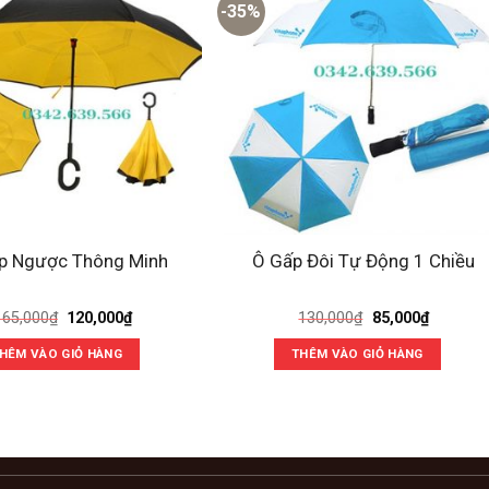
-35%
p Ngược Thông Minh
Ô Gấp Đôi Tự Động 1 Chiều
Giá
Giá
Giá
Giá
165,000
₫
120,000
₫
130,000
₫
85,000
₫
gốc
hiện
gốc
hiện
là:
tại
là:
tại
HÊM VÀO GIỎ HÀNG
THÊM VÀO GIỎ HÀNG
165,000₫.
là:
130,000₫.
là:
120,000₫.
85,000₫.