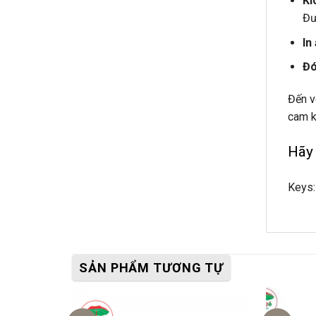
Kí
Đư
In
Đó
Đến v
cam k
Hãy 
Keys:
SẢN PHẨM TƯƠNG TỰ