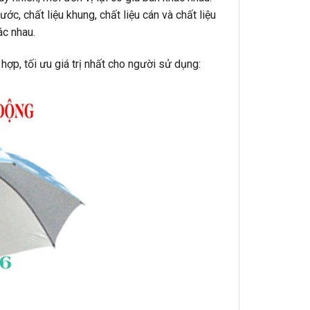
ớc, chất liệu khung, chất liệu cán và chất liệu
ác nhau.
hợp, tối ưu giá trị nhất cho người sử dụng: