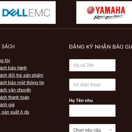
ĐĂNG KÝ NHẬN BÁO GI
 SÁCH
g tôi
H
ọ
sách bảo hành
v
sách đổi trả sản phẩm
à
S
ách bảo mật thông tin
T
ố
ê
sách vận chuyển
đ
n
ách thanh toán
i
*
Họ Tên nhu
ệ
ách giá
n
 sản xuất ô dù
t
h
o
C
ạ
h