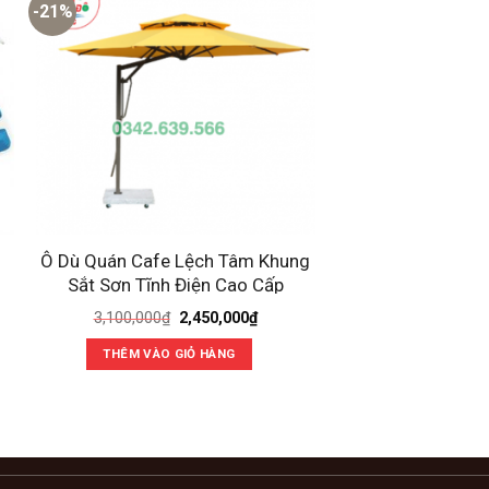
-21%
-35%
Ô Dù Quán Cafe Lệch Tâm Khung
Dù Lệch Tâm Tròn
Sắt Sơn Tĩnh Điện Cao Cấp
Giá
Giá
G
3,100,000
₫
2,450,000
₫
3,900,000
₫
2
gốc
hiện
g
là:
tại
là
THÊM VÀO GIỎ HÀNG
THÊM VÀO G
3,100,000₫.
là:
3
2,450,000₫.