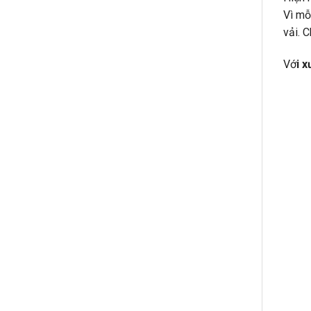
Vì mỗ
vải. 
Vớ
i 