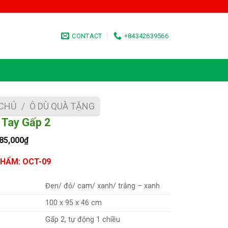
CONTACT
+84342639566
CHỦ
/
Ô DÙ QUÀ TẶNG
 Tay Gấp 2
Giá
Giá
85,000
₫
gốc
hiện
là:
tại
HẨM: OCT-09
135,000₫.
là:
85,000₫.
Đen/ đỏ/ cam/ xanh/ trắng – xanh
100 x 95 x 46 cm
Gấp 2, tự động 1 chiều