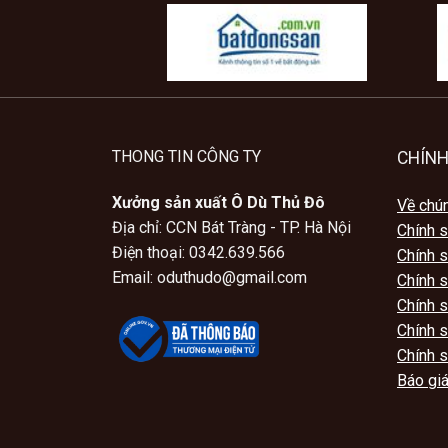
THONG TIN CÔNG TY
CHÍNH
Xưởng sản xuất Ô Dù Thủ Đô
Về chún
Địa chỉ: CCN Bát Tràng - TP. Hà Nội
Chính 
Điện thoại: 0342.639.566
Chính 
Email: oduthudo@gmail.com
Chính s
Chính 
Chính s
Chính s
Báo giá