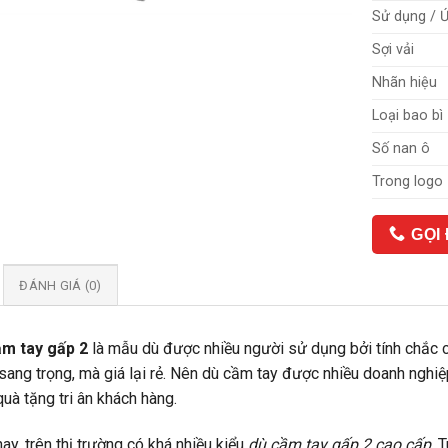
Sử dụng / 
Sợi vải
Nhãn hiệu
Loại bao bì
Số nan ô
Trong logo
GỌI
ĐÁNH GIÁ (0)
ầm tay gấp 2
là mẫu dù được nhiều người sử dụng bởi tính chắc 
sang trọng, mà giá lại rẻ. Nên dù cầm tay được nhiều doanh nghi
quà tặng tri ân khách hàng.
nay, trên thị trường có khá nhiều kiểu
dù cầm tay gấp 2 cao cấp
. 