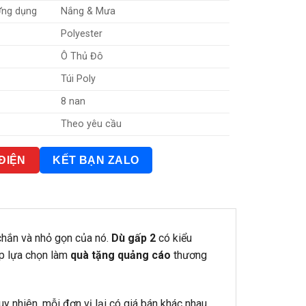
Ứng dụng
Nắng & Mưa
Polyester
Ô Thủ Đô
Túi Poly
8 nan
Theo yêu cầu
 ĐIỆN
KẾT BẠN ZALO
chắn và nhỏ gọn của nó.
Dù gấp 2
có kiểu
ệp lựa chọn làm
quà tặng quảng cáo
thương
Tuy nhiên, mỗi đơn vị lại có giá bán khác nhau.