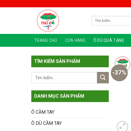
Skip
to
content
Tìm
kiếm:
TRANG CHỦ
CỬA HÀNG
Ô DÙ QUÀ TẶNG
TÌM KIẾM SẢN PHẨM
-37%
DANH MỤC SẢN PHẨM
Ô CẦM TAY
Ô DÙ CẦM TAY