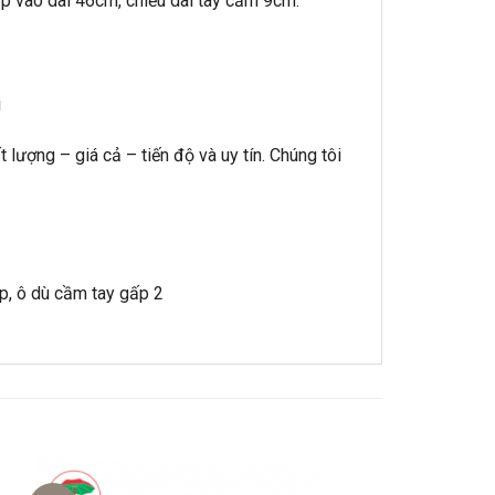
gấp vào dài 46cm, chiều dài tay cầm 9cm.
i
lượng – giá cả – tiến độ và uy tín. Chúng tôi
p, ô dù cầm tay gấp 2