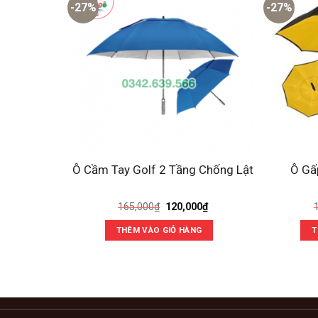
-27%
-27%
Ô Cầm Tay Golf 2 Tầng Chống Lật
Ô Gấ
Giá
Giá
165,000
₫
120,000
₫
gốc
hiện
là:
tại
THÊM VÀO GIỎ HÀNG
T
165,000₫.
là:
120,000₫.