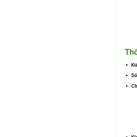
Thô
Ki
Số
Ch