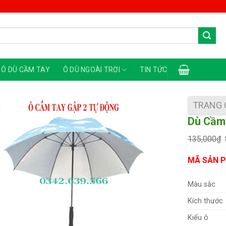
Ô DÙ CẦM TAY
Ô DÙ NGOÀI TRỜI
TIN TỨC
TRANG 
Dù Cầm
135,000
₫
MÃ SẢN P
Màu sắc
Kích thước
Kiểu ô