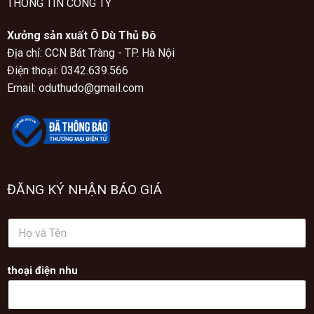
THONG TIN CÔNG TY
Xưởng sản xuất Ô Dù Thủ Đô
Địa chỉ: CCN Bát Tràng - TP. Hà Nội
Điện thoại: 0342.639.566
Email: oduthudo@gmail.com
ĐĂNG KÝ NHẬN BÁO GIÁ
H
ọ
v
à
thoại điện nhu
T
ê
n