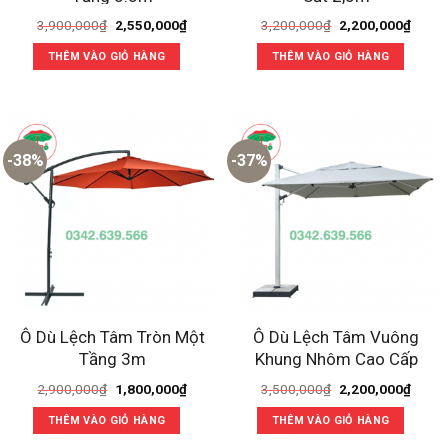
Giá
Giá
Giá
Giá
3,900,000
₫
2,550,000
₫
3,200,000
₫
2,200,000
₫
gốc
hiện
gốc
hiện
là:
tại
là:
tại
THÊM VÀO GIỎ HÀNG
THÊM VÀO GIỎ HÀNG
3,900,000₫.
là:
3,200,000₫.
là:
2,550,000₫.
2,200
-38%
-37%
Ô Dù Lệch Tâm Tròn Một
Ô Dù Lệch Tâm Vuông
Tầng 3m
Khung Nhôm Cao Cấp
Giá
Giá
Giá
Giá
2,900,000
₫
1,800,000
₫
3,500,000
₫
2,200,000
₫
gốc
hiện
gốc
hiện
là:
tại
là:
tại
THÊM VÀO GIỎ HÀNG
THÊM VÀO GIỎ HÀNG
2,900,000₫.
là:
3,500,000₫.
là:
1,800,000₫.
2,200