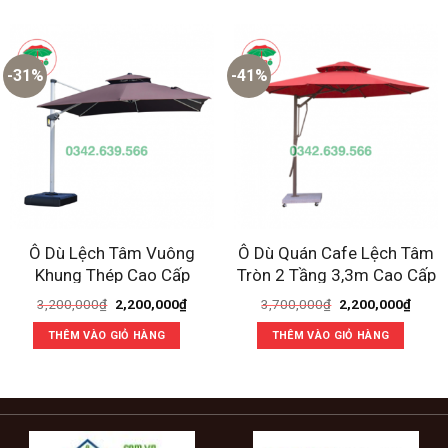
-31%
-41%
Ô Dù Lệch Tâm Vuông
Ô Dù Quán Cafe Lệch Tâm
Khung Thép Cao Cấp
Tròn 2 Tầng 3,3m Cao Cấp
Giá
Giá
Giá
Giá
3,200,000
₫
2,200,000
₫
3,700,000
₫
2,200,000
₫
gốc
hiện
gốc
hiện
là:
tại
là:
tại
THÊM VÀO GIỎ HÀNG
THÊM VÀO GIỎ HÀNG
3,200,000₫.
là:
3,700,000₫.
là:
2,200,000₫.
2,200