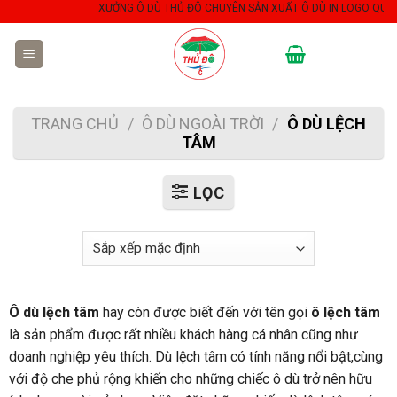
Skip
XƯỞNG Ô DÙ THỦ ĐÔ CHUYÊN SẢN XUẤT Ô DÙ IN LOGO QUẢNG 
to
content
TRANG CHỦ
/
Ô DÙ NGOÀI TRỜI
/
Ô DÙ LỆCH
TÂM
LỌC
Ô dù lệch tâm
hay còn được biết đến với tên gọi
ô lệch tâm
là sản phẩm được rất nhiều khách hàng cá nhân cũng như
doanh nghiệp yêu thích. Dù lệch tâm có tính năng nổi bật,cùng
với độ che phủ rộng khiến cho những chiếc ô dù trở nên hữu