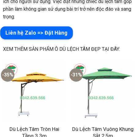
ích cho người sử dụng. Việc đặt những chiếc dù lệch tâm góp
phần làm không gian sử dụng bài trí trở nên độc đáo và sang
trọng.
Liên hệ Zalo => Đặt Hàng
XEM THÊM SẢN PHẨM Ô DÙ LỆCH TÂM ĐẸP TẠI ĐÂY:
-35%
-31%
Dù Lệch Tâm Tròn Hai
Dù Lệch Tâm Vuông Khung
Tầng 3.3m
Sắt 2,5m