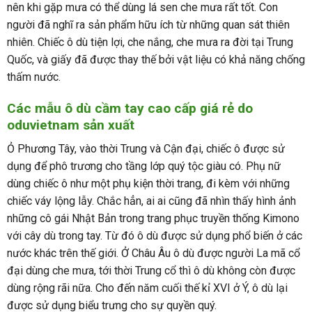
nên khi gặp mưa có thể dùng lá sen che mưa rất tốt. Con
người đã nghĩ ra sản phẩm hữu ích từ những quan sát thiên
nhiên. Chiếc ô dù tiện lợi, che nắng, che mưa ra đời tại Trung
Quốc, và giấy đã được thay thế bởi vật liệu có khả năng chống
thấm nước.
Các mẫu ô dù cầm tay cao cấp giá rẻ do
oduvietnam sản xuất
Ỏ Phương Tây, vào thời Trung và Cận đại, chiếc ô được sử
dụng để phô trương cho tầng lớp quý tộc giàu có. Phụ nữ
dùng chiếc ô như một phụ kiện thời trang, đi kèm với những
chiếc váy lộng lẫy. Chắc hẳn, ai ai cũng đã nhìn thấy hình ảnh
những cô gái Nhật Bản trong trang phục truyền thống Kimono
với cây dù trong tay. Từ đó ô dù được sử dụng phổ biến ở các
nước khác trên thế giới. Ở Châu Âu ô dù được người La mã cổ
đại dùng che mưa, tới thời Trung cổ thì ô dù không còn được
dùng rộng rãi nữa. Cho đến năm cuối thế kỉ XVI ở Ý, ô dù lại
được sử dụng biểu trưng cho sự quyền quý.