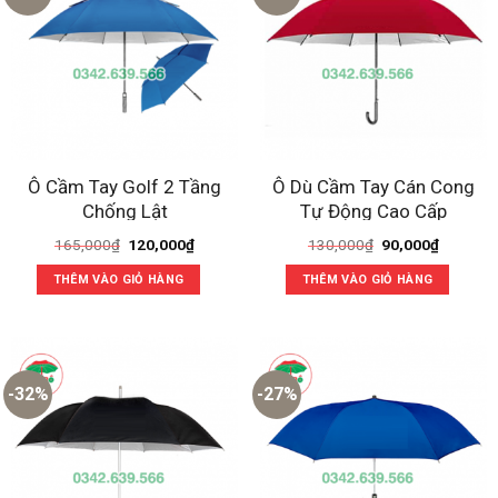
Ô Cầm Tay Golf 2 Tầng
Ô Dù Cầm Tay Cán Cong
Chống Lật
Tự Động Cao Cấp
Giá
Giá
Giá
Giá
165,000
₫
120,000
₫
130,000
₫
90,000
₫
gốc
hiện
gốc
hiện
là:
tại
là:
tại
THÊM VÀO GIỎ HÀNG
THÊM VÀO GIỎ HÀNG
165,000₫.
là:
130,000₫.
là:
120,000₫.
90,000₫
-32%
-27%