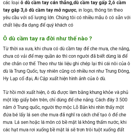
các loại
ô dù cầm tay cán thẳng,dù cầm tay gấp 2,ô cầm
tay gâp 3,ô dù cầm tay mở ngược
, in logo, thông tin theo
yêu cầu với số lượng lớn. Chúng tôi có nhiều mẫu ô có sẵn với
chất liệu đa dạng để quý khách có
Ô dù cầm tay ra đời như thế nào ?
Từ thời xa xưa, khi chưa có dù cầm tay để che mưa, che nắng,
chưa có vải để may quần áo thì con người đã biết dùng lá để
che chắn cơ thể. Theo như tài liệu ghi chép lại thì cái nôi của ô
dù là Trung Quốc, tuy nhiên cũng có nhiều nơi như Trung Đông,
Hy Lạp cổ đại, Ai Cập xuất hiện hình ảnh của ô dù.
Từ hồi mới xuất hiện, ô dù được làm bằng khung khỏe và phủ
một lớp giấy bên trên, chỉ dùng để che nắng. Cách đây 3.500
năm ở Trung quốc, người thợ mộc Lỗ Bản khi nhìn thấy một
đứa bé lấy lá sen che mưa đã nghĩ ra cách chế tạo ô để che
mưa. Lá sen hoặc lá môn có bề mặt lá không thấm nước, khi
các hạt mưa rơi xuống bề mặt lá sẽ trơn trôi tuột xuống đất