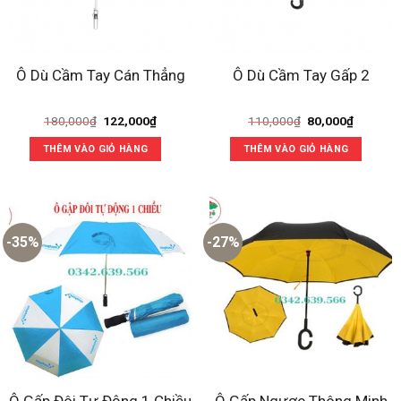
Ô Dù Cầm Tay Cán Thẳng
Ô Dù Cầm Tay Gấp 2
Giá
Giá
Giá
Giá
180,000
₫
122,000
₫
110,000
₫
80,000
₫
gốc
hiện
gốc
hiện
là:
tại
là:
tại
THÊM VÀO GIỎ HÀNG
THÊM VÀO GIỎ HÀNG
180,000₫.
là:
110,000₫.
là:
122,000₫.
80,000₫
-35%
-27%
Ô Gấp Đôi Tự Động 1 Chiều
Ô Gấp Ngược Thông Minh