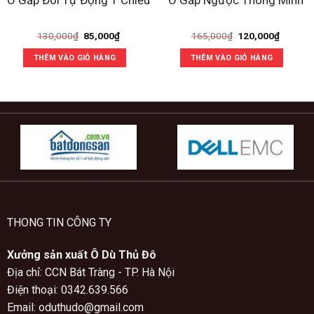
Giá
Giá
Giá
Giá
130,000
₫
85,000
₫
165,000
₫
120,000
₫
gốc
hiện
gốc
hiện
là:
tại
là:
tại
THÊM VÀO GIỎ HÀNG
THÊM VÀO GIỎ HÀNG
130,000₫.
là:
165,000₫.
là:
85,000₫.
120,000
THONG TIN CÔNG TY
Xưởng sản xuất Ô Dù Thủ Đô
Địa chỉ: CCN Bát Tràng - TP. Hà Nội
Điện thoại: 0342.639.566
Email: oduthudo@gmail.com