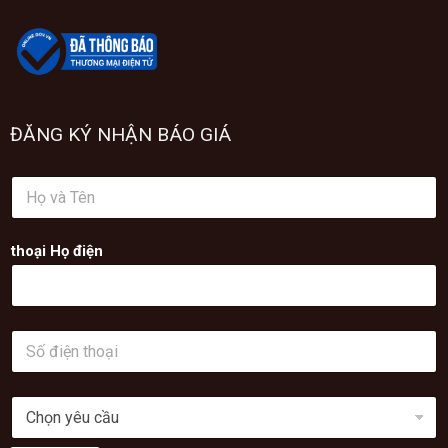
ĐĂNG KÝ NHẬN BÁO GIÁ
H
ọ
v
à
thoại Họ điện
T
ê
n
*
S
ố
đ
i
C
ệ
h
n
ọ