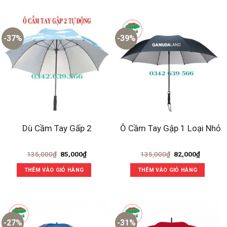
-37%
-39%
Dù Cầm Tay Gấp 2
Ô Cầm Tay Gập 1 Loại Nhỏ
Giá
Giá
Giá
Giá
135,000
₫
85,000
₫
135,000
₫
82,000
₫
gốc
hiện
gốc
hiện
là:
tại
là:
tại
THÊM VÀO GIỎ HÀNG
THÊM VÀO GIỎ HÀNG
135,000₫.
là:
135,000₫.
là:
85,000₫.
82,000₫
-27%
-31%