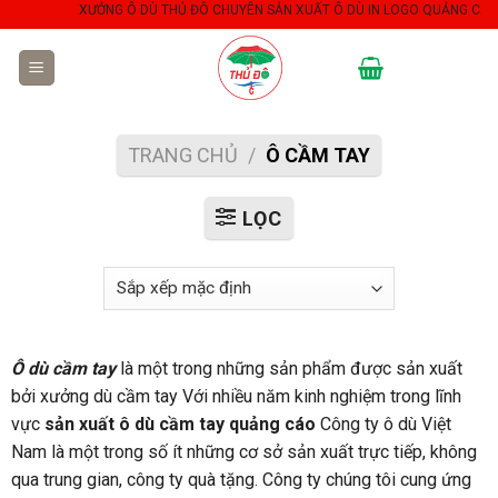
Skip
XƯỞNG Ô DÙ THỦ ĐÔ CHUYÊN SẢN XUẤT Ô DÙ IN LOGO QUẢNG CÁO THE
to
content
TRANG CHỦ
/
Ô CẦM TAY
LỌC
Ô dù cầm tay
là một trong những sản phẩm được sản xuất
bởi xưởng dù cầm tay Với nhiều năm kinh nghiệm trong lĩnh
vực
sản xuất ô dù cầm tay quảng cáo
Công ty ô dù Việt
Nam là một trong số ít những cơ sở sản xuất trực tiếp, không
qua trung gian, công ty quà tặng. Công ty chúng tôi cung ứng