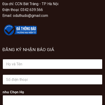
Địa chỉ: CCN Bát Tràng - TP. Hà Nội
Điện thoại: 0342.639.566
Email: oduthudo@gmail.com
ĐĂNG KÝ NHẬN BÁO GIÁ
H
ọ
v
à
S
T
ố
ê
đ
n
i
*
nhu Chọn Họ
ệ
n
t