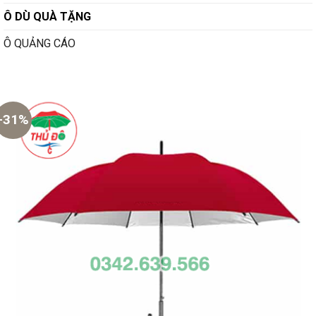
Ô DÙ QUÀ TẶNG
Ô QUẢNG CÁO
-31%