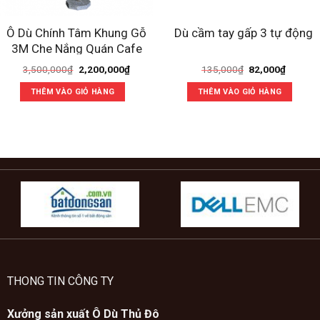
Ô Dù Chính Tâm Khung Gỗ
Dù cầm tay gấp 3 tự động
3M Che Nắng Quán Cafe
Giá
Giá
Giá
Giá
3,500,000
₫
2,200,000
₫
135,000
₫
82,000
₫
gốc
hiện
gốc
hiện
là:
tại
là:
tại
THÊM VÀO GIỎ HÀNG
THÊM VÀO GIỎ HÀNG
3,500,000₫.
là:
135,000₫.
là:
2,200,000₫.
82,000₫
THONG TIN CÔNG TY
Xưởng sản xuất Ô Dù Thủ Đô