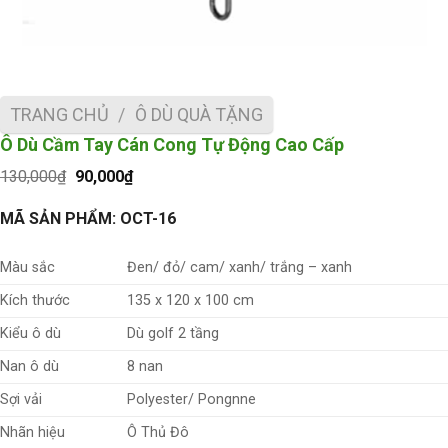
TRANG CHỦ
/
Ô DÙ QUÀ TẶNG
Ô Dù Cầm Tay Cán Cong Tự Động Cao Cấp
Giá
Giá
130,000
₫
90,000
₫
gốc
hiện
là:
tại
MÃ SẢN PHẨM: OCT-16
130,000₫.
là:
90,000₫.
Màu sắc
Đen/ đỏ/ cam/ xanh/ trắng – xanh
Kích thước
135 x 120 x 100 cm
Kiểu ô dù
Dù golf 2 tầng
Nan ô dù
8 nan
Sợi vải
Polyester/ Pongnne
Nhãn hiệu
Ô Thủ Đô