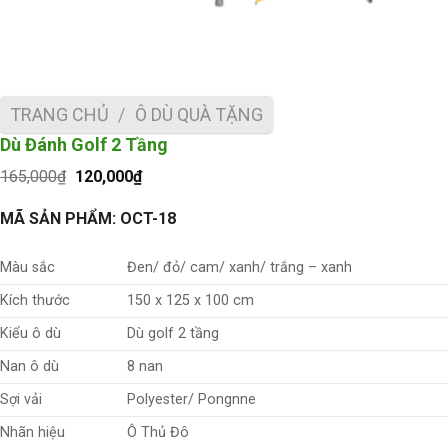
TRANG CHỦ
/
Ô DÙ QUÀ TẶNG
Dù Đánh Golf 2 Tầng
Giá
Giá
165,000
₫
120,000
₫
gốc
hiện
là:
tại
MÃ SẢN PHẨM: OCT-18
165,000₫.
là:
120,000₫.
Màu sắc
Đen/ đỏ/ cam/ xanh/ trắng – xanh
Kích thước
150 x 125 x 100 cm
Kiểu ô dù
Dù golf 2 tầng
Nan ô dù
8 nan
Sợi vải
Polyester/ Pongnne
Nhãn hiệu
Ô Thủ Đô