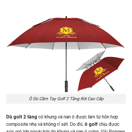
Ô Dù Cầm Tay Golf 2 Tầng Rời Cao Cấp
Dù golt 2 tầng
có khung và nan ô được làm từ hỗn hợp
composite nhẹ và không rỉ sét. Do đó,
ô golf
chịu được
sức gió lớn ngoài trời do khung và nan ô cứng. Vải Pongee