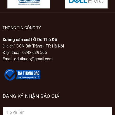
THONG TIN CÔNG TY
Xưởng sản xuất Ô Dù Thủ Đô
Địa chỉ: CCN Bát Tràng - TP. Hà Nội
Điện thoại: 0342.639.566
Email: oduthudo@gmail.com
ĐĂNG KÝ NHẬN BÁO GIÁ
H
ọ