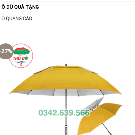
Ô DÙ QUÀ TẶNG
Ô QUẢNG CÁO
-27%