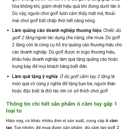
hòa không khí, giảm nhiệt hiệu quả khi đứng dưới tán ô.
Do vậy, người chơi golf luôn cảm thấy mát mẻ, thoải
mái chơi golf bất chấp thời tiết nắng nóng.
Làm quảng cáo doanh nghiệp thương hiệu
: Chiếc
dù
golf 2 tầng
ngoài tác dụng che nắng, che mưa. Dù golf
2 tầng còn là công cụ hỗ trợ quảng cáo thương hiệu cho
các doanh nghiệp. Dù golf được in logo thương hiệu,
khẩu hiệu doanh nghiệp làm
quà tặng quảng cáo
hoặc
trưng bày để mọi khách hàng biết đến.
Làm quà tặng ý nghĩa
:
Ô dù golf cầm tay 2 tầng
là
món quà vô cùng ý nghĩa để tặng bạn bè, người thân
hoặc đặc biệt là đối tác lớn có sở thích chơi golf.
Thông tin chi tiết sản phẩm ô cầm tay gấp 1
loại to
Hiện nay, có khác nhiều đơn vị sản xuất, cung cấp
ô cầm
tay
. Tuy nhiên, để mua được sản phẩm
dù cầm tay golf 2