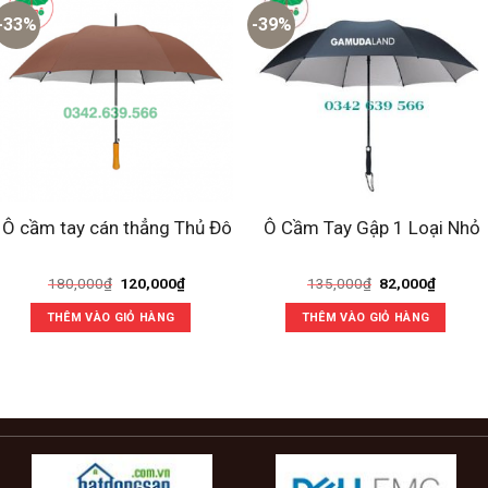
-33%
-39%
Ô cầm tay cán thẳng Thủ Đô
Ô Cầm Tay Gập 1 Loại Nhỏ
Giá
Giá
Giá
Giá
180,000
₫
120,000
₫
135,000
₫
82,000
₫
gốc
hiện
gốc
hiện
là:
tại
là:
tại
THÊM VÀO GIỎ HÀNG
THÊM VÀO GIỎ HÀNG
180,000₫.
là:
135,000₫.
là:
120,000₫.
82,000₫