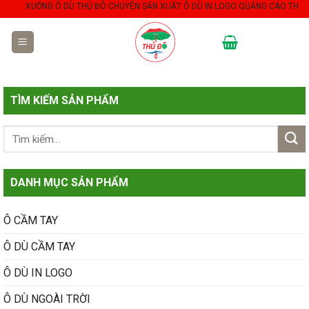
Skip
XƯỞNG Ô DÙ THỦ ĐÔ CHUYÊN SẢN XUẤT Ô DÙ IN LOGO QUẢNG CÁO THEO YÊU 
to
content
TÌM KIẾM SẢN PHẨM
DANH MỤC SẢN PHẨM
Ô CẦM TAY
Ô DÙ CẦM TAY
Ô DÙ IN LOGO
Ô DÙ NGOÀI TRỜI