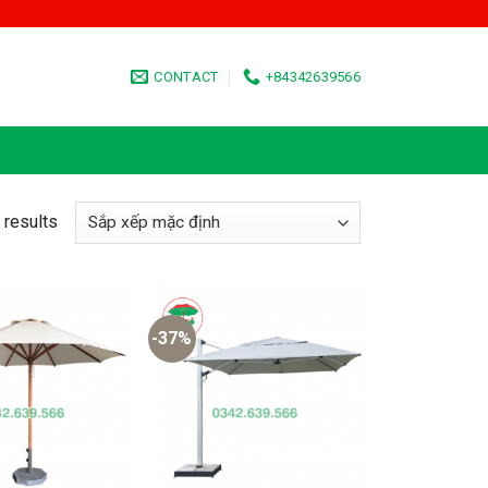
CONTACT
+84342639566
 results
-37%