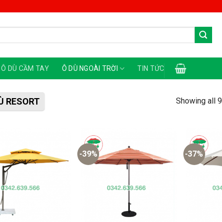
Ô DÙ CẦM TAY
Ô DÙ NGOÀI TRỜI
TIN TỨC
Showing all 9
Ù RESORT
-39%
-37%