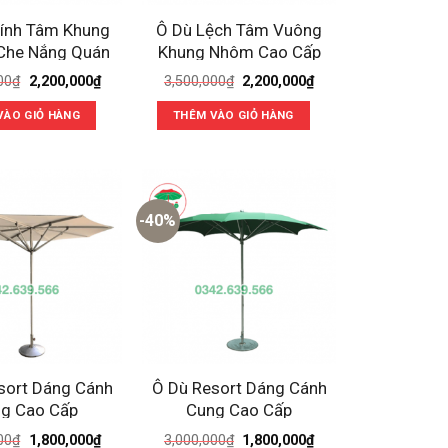
ính Tâm Khung
Ô Dù Lệch Tâm Vuông
Che Nắng Quán
Khung Nhôm Cao Cấp
Cafe
Giá
Giá
Giá
Giá
00
₫
2,200,000
₫
3,500,000
₫
2,200,000
₫
gốc
hiện
gốc
hiện
là:
tại
là:
tại
VÀO GIỎ HÀNG
THÊM VÀO GIỎ HÀNG
3,500,000₫.
là:
3,500,000₫.
là:
2,200,000₫.
2,200,000₫.
-40%
sort Dáng Cánh
Ô Dù Resort Dáng Cánh
g Cao Cấp
Cung Cao Cấp
Giá
Giá
Giá
Giá
00
₫
1,800,000
₫
3,000,000
₫
1,800,000
₫