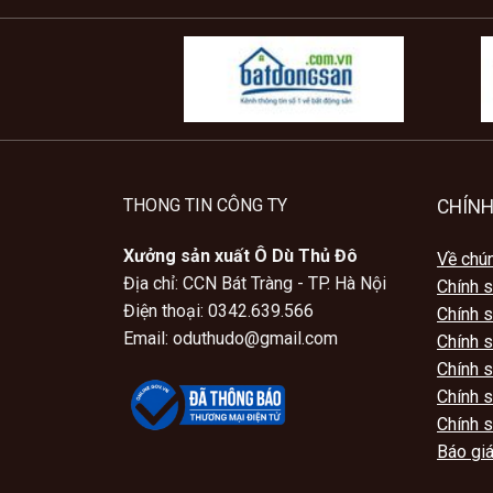
THONG TIN CÔNG TY
CHÍNH
Xưởng sản xuất Ô Dù Thủ Đô
Về chún
Địa chỉ: CCN Bát Tràng - TP. Hà Nội
Chính 
Điện thoại: 0342.639.566
Chính 
Email: oduthudo@gmail.com
Chính s
Chính 
Chính s
Chính s
Báo giá