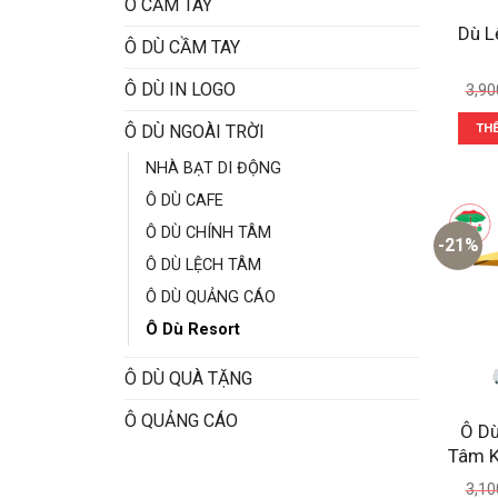
Ô CẦM TAY
Dù L
Ô DÙ CẦM TAY
Ô DÙ IN LOGO
3,90
TH
Ô DÙ NGOÀI TRỜI
NHÀ BẠT DI ĐỘNG
Ô DÙ CAFE
Ô DÙ CHÍNH TÂM
-21%
Ô DÙ LỆCH TÂM
Ô DÙ QUẢNG CÁO
Ô Dù Resort
Ô DÙ QUÀ TẶNG
Ô QUẢNG CÁO
Ô Dù
Tâm K
3,10