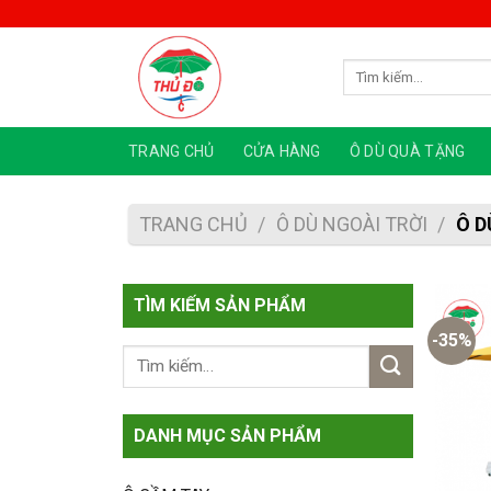
Skip
to
content
Tìm
kiếm:
TRANG CHỦ
CỬA HÀNG
Ô DÙ QUÀ TẶNG
TRANG CHỦ
/
Ô DÙ NGOÀI TRỜI
/
Ô D
TÌM KIẾM SẢN PHẨM
-35%
DANH MỤC SẢN PHẨM