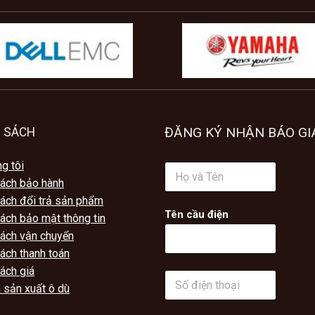
ĐĂNG KÝ NHẬN BÁO GI
 SÁCH
g tôi
H
ọ
sách bảo hành
v
sách đổi trả sản phẩm
à
Tên cầu điện
ách bảo mật thông tin
T
ê
sách vận chuyển
n
ách thanh toán
*
ách giá
S
 sản xuất ô dù
ố
đ