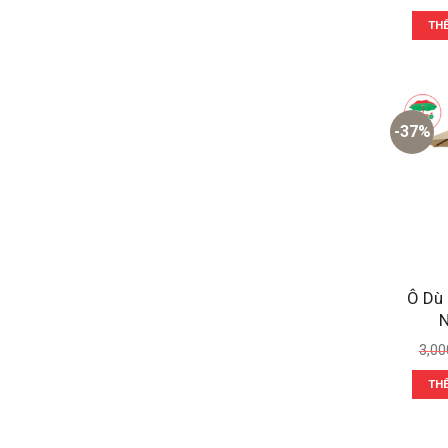
TH
-37%
Ô Dù
N
3,00
TH