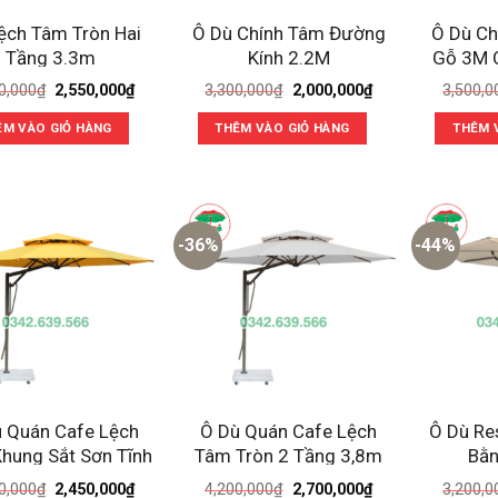
ệch Tâm Tròn Hai
Ô Dù Chính Tâm Đường
Ô Dù Ch
Tầng 3.3m
Kính 2.2M
Gỗ 3M 
Giá
Giá
Giá
Giá
0,000
₫
2,550,000
₫
3,300,000
₫
2,000,000
₫
3,500,0
gốc
hiện
gốc
hiện
là:
tại
là:
tại
ÊM VÀO GIỎ HÀNG
THÊM VÀO GIỎ HÀNG
THÊM 
3,900,000₫.
là:
3,300,000₫.
là:
2,550,000₫.
2,000,000₫.
-36%
-44%
 Quán Cafe Lệch
Ô Dù Quán Cafe Lệch
Ô Dù Re
hung Sắt Sơn Tĩnh
Tâm Tròn 2 Tầng 3,8m
Bằn
Điện Cao Cấp
Cao Cấp
Giá
Giá
Giá
Giá
0,000
₫
2,450,000
₫
4,200,000
₫
2,700,000
₫
3,200,0