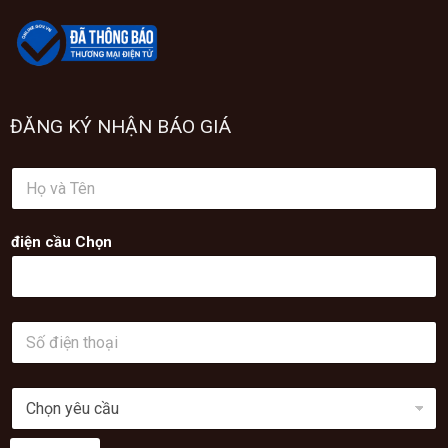
ĐĂNG KÝ NHẬN BÁO GIÁ
H
ọ
v
à
điện cầu Chọn
T
ê
n
*
S
ố
đ
i
C
ệ
h
n
ọ
t