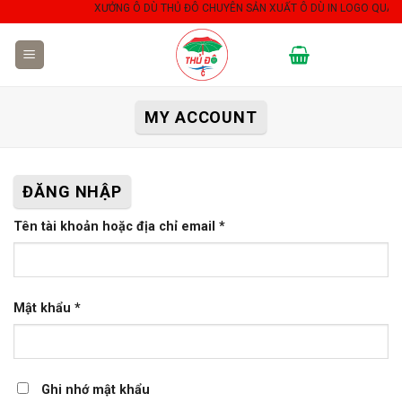
Skip
XƯỞNG Ô DÙ THỦ ĐÔ CHUYÊN SẢN XUẤT Ô DÙ IN LOGO QUẢNG
to
content
MY ACCOUNT
ĐĂNG NHẬP
Tên tài khoản hoặc địa chỉ email
*
Mật khẩu
*
Ghi nhớ mật khẩu