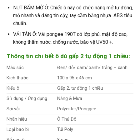
NÚT BẤM MỞ Ô: Chiếc ô này có chức năng mở tự động,
mở nhanh và đáng tin cậy, tay cầm bằng nhựa ABS tiêu
chuẩn.
VẢI TÁN Ô: Vải pongee 190T có lớp phủ, mật độ cao,
không thấm nước, chống nước, bảo vệ UV50 +.
Thông tin chi tiết ô dù gấp 2 tự động 1 chiều:
Màu sắc
Đen/ đỏ/ cam/ xanh/ trắng – xanh
Kích thước
100 x 95 x 46 cm
Kiểu ô
Gấp 2, tự động 1 chiều
Sử dụng / Ứng dụng
Nắng & Mưa
Sợi vải
Polyester/Ponggee
Nhãn hiệu
Ô Thủ Đô
Loại bao bì
Túi Poly
Số nan ô
8 nan