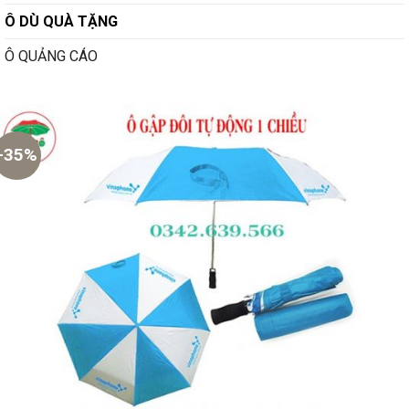
Ô DÙ QUÀ TẶNG
Ô QUẢNG CÁO
-35%