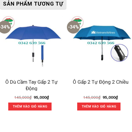
SẢN PHẨM TƯƠNG TỰ
-34%
-34%
Ô Dù Cầm Tay Gấp 2 Tự
Ô Gấp 2 Tự Động 2 Chiều
Động
Giá
Giá
Giá
Giá
145,000
₫
95,000
₫
145,000
₫
95,000
₫
gốc
hiện
gốc
hiện
là:
tại
là:
tại
THÊM VÀO GIỎ HÀNG
THÊM VÀO GIỎ HÀNG
145,000₫.
là:
145,000₫.
là:
95,000₫.
95,000₫