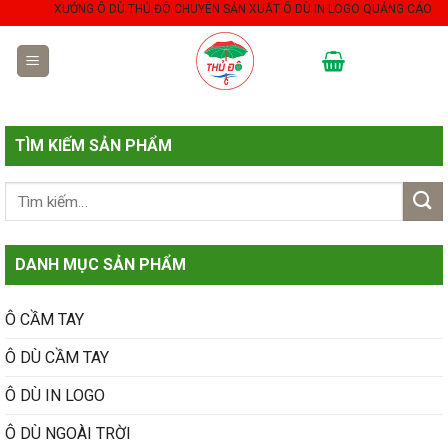
Skip
XƯỞNG Ô DÙ THỦ ĐÔ CHUYÊN SẢN XUẤT Ô DÙ IN LOGO QUẢNG CÁO THEO Y
to
content
TÌM KIẾM SẢN PHẨM
DANH MỤC SẢN PHẨM
Ô CẦM TAY
Ô DÙ CẦM TAY
Ô DÙ IN LOGO
Ô DÙ NGOÀI TRỜI