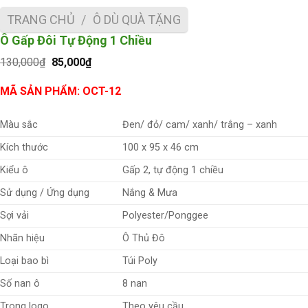
TRANG CHỦ
/
Ô DÙ QUÀ TẶNG
Ô Gấp Đôi Tự Động 1 Chiều
Giá
Giá
130,000
₫
85,000
₫
gốc
hiện
là:
tại
MÃ SẢN PHẨM: OCT-12
130,000₫.
là:
85,000₫.
Màu sắc
Đen/ đỏ/ cam/ xanh/ trắng – xanh
Kích thước
100 x 95 x 46 cm
Kiểu ô
Gấp 2, tự động 1 chiều
Sử dụng / Ứng dụng
Nắng & Mưa
Sợi vải
Polyester/Ponggee
Nhãn hiệu
Ô Thủ Đô
Loại bao bì
Túi Poly
Số nan ô
8 nan
Theo yêu cầu
Trong logo