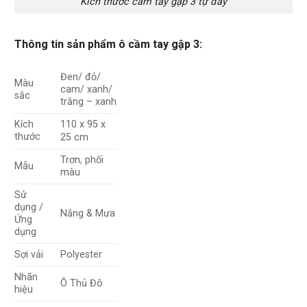
Kích thước cầm tay gập 3 tự đẩy
Thông tin sản phẩm ô cầm tay gập 3:
Đen/ đỏ/
Màu
cam/ xanh/
sắc
trắng – xanh
Kích
110 x 95 x
thước
25 cm
Trơn, phối
Mẫu
màu
Sử
dụng /
Nắng & Mưa
Ứng
dụng
Sợi vải
Polyester
Nhãn
Ô Thủ Đô
hiệu