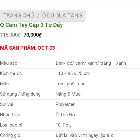
TRANG CHỦ
/
Ô DÙ QUÀ TẶNG
Ô Cầm Tay Gập 3 Tự Đẩy
Giá
Giá
115,000
₫
70,000
₫
gốc
hiện
là:
tại
MÃ SẢN PHẨM: OCT-03
115,000₫.
là:
70,000₫.
Màu sắc
Đen/ đỏ/ cam/ xanh/ trắng – xanh
Kích thước
110 x 95 x 25 cm
Mẫu
Trơn, phối màu
Sử dụng / Ứng dụng
Nắng & Mưa
Sợi vải
Polyester
Nhãn hiệu
Ô Thủ Đô
Loại bao bì
Túi Poly
Chống gió
Đặt lại vào vị trí ngay lập tức