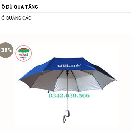
Ô DÙ QUÀ TẶNG
Ô QUẢNG CÁO
-39%