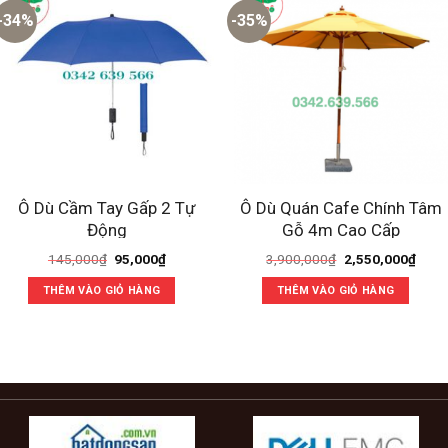
-34%
-35%
Ô Dù Cầm Tay Gấp 2 Tự
Ô Dù Quán Cafe Chính Tâm
Động
Gỗ 4m Cao Cấp
Giá
Giá
Giá
Giá
145,000
₫
95,000
₫
3,900,000
₫
2,550,000
₫
gốc
hiện
gốc
hiện
là:
tại
là:
tại
THÊM VÀO GIỎ HÀNG
THÊM VÀO GIỎ HÀNG
145,000₫.
là:
3,900,000₫.
là:
95,000₫.
2,550