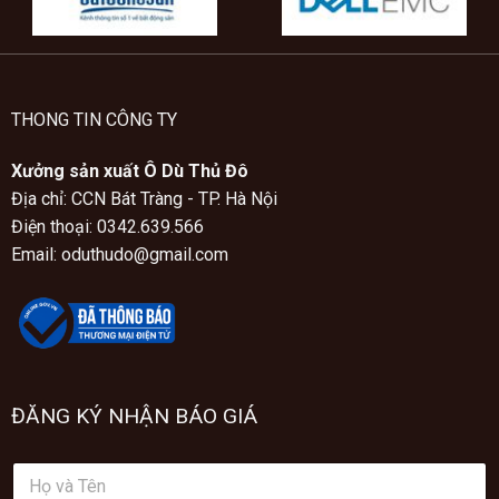
THONG TIN CÔNG TY
Xưởng sản xuất Ô Dù Thủ Đô
Địa chỉ: CCN Bát Tràng - TP. Hà Nội
Điện thoại: 0342.639.566
Email: oduthudo@gmail.com
ĐĂNG KÝ NHẬN BÁO GIÁ
H
ọ