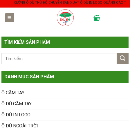
Skip
XƯỞNG Ô DÙ THỦ ĐÔ CHUYÊN SẢN XUẤT Ô DÙ IN LOGO QUẢNG CÁO THEO YÊU
to
content
TÌM KIẾM SẢN PHẨM
DANH MỤC SẢN PHẨM
Ô CẦM TAY
Ô DÙ CẦM TAY
Ô DÙ IN LOGO
Ô DÙ NGOÀI TRỜI