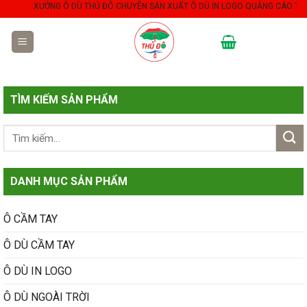
Skip
XƯỞNG Ô DÙ THỦ ĐÔ CHUYÊN SẢN XUẤT Ô DÙ IN LOGO QUẢNG CÁO THEO YÊ
to
content
TÌM KIẾM SẢN PHẨM
DANH MỤC SẢN PHẨM
Ô CẦM TAY
Ô DÙ CẦM TAY
Ô DÙ IN LOGO
Ô DÙ NGOÀI TRỜI