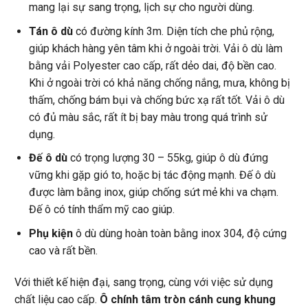
mang lại sự sang trọng, lịch sự cho người dùng.
Tán ô dù
có đường kính 3m. Diện tích che phủ rộng,
giúp khách hàng yên tâm khi ở ngoài trời. Vải ô dù làm
bằng vải Polyester cao cấp, rất dẻo dai, độ bền cao.
Khi ở ngoài trời có khả năng chống nắng, mưa, không bị
thấm, chống bám bụi và chống bức xạ rất tốt. Vải ô dù
có đủ màu sắc, rất ít bị bay màu trong quá trình sử
dụng.
Đế ô
dù
có trọng lượng 30 – 55kg, giúp ô dù đứng
vững khi gặp gió to, hoặc bị tác động mạnh. Đế ô dù
được làm bằng inox, giúp chống sứt mẻ khi va chạm.
Đế ô có tính thẩm mỹ cao giúp.
Phụ kiện
ô dù dùng hoàn toàn bằng inox 304, độ cứng
cao và rất bền.
Với thiết kế hiện đại, sang trọng, cùng với việc sử dụng
chất liệu cao cấp.
Ô chính tâm tròn cánh cung khung