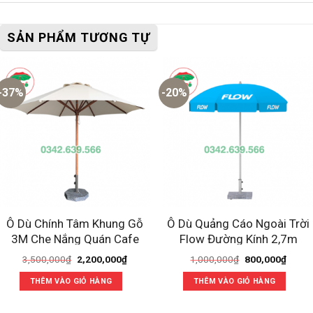
SẢN PHẨM TƯƠNG TỰ
-37%
-20%
Ô Dù Chính Tâm Khung Gỗ
Ô Dù Quảng Cáo Ngoài Trời
3M Che Nắng Quán Cafe
Flow Đường Kính 2,7m
Giá
Giá
Giá
Giá
3,500,000
₫
2,200,000
₫
1,000,000
₫
800,000
₫
gốc
hiện
gốc
hiện
là:
tại
là:
tại
THÊM VÀO GIỎ HÀNG
THÊM VÀO GIỎ HÀNG
3,500,000₫.
là:
1,000,000₫.
là:
2,200,000₫.
800,0