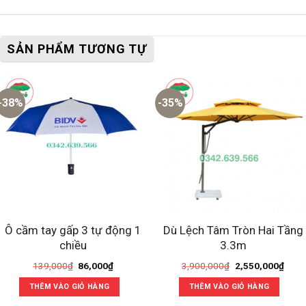
SẢN PHẨM TƯƠNG TỰ
-38%
-35%
Ô cầm tay gấp 3 tự động 1
Dù Lệch Tâm Tròn Hai Tầng
chiều
3.3m
Giá
Giá
Giá
Giá
139,000
₫
86,000
₫
3,900,000
₫
2,550,000
₫
gốc
hiện
gốc
hiện
là:
tại
là:
tại
THÊM VÀO GIỎ HÀNG
THÊM VÀO GIỎ HÀNG
139,000₫.
là:
3,900,000₫.
là:
86,000₫.
2,550