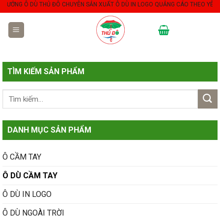
NG Ô DÙ THỦ ĐÔ CHUYÊN SẢN XUẤT Ô DÙ IN LOGO QUẢNG CÁO THEO YÊU CẦU.
Skip
to
content
TÌM KIẾM SẢN PHẨM
DANH MỤC SẢN PHẨM
Ô CẦM TAY
Ô DÙ CẦM TAY
Ô DÙ IN LOGO
Ô DÙ NGOÀI TRỜI