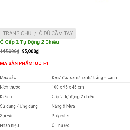
TRANG CHỦ
/
Ô DÙ CẦM TAY
Ô Gấp 2 Tự Động 2 Chiều
Giá
Giá
145,000
₫
95,000
₫
gốc
hiện
là:
tại
MÃ SẢN PHẨM: OCT-11
145,000₫.
là:
95,000₫.
Màu sắc
Đen/ đỏ/ cam/ xanh/ trắng – xanh
Kích thước
100 x 95 x 46 cm
Kiểu ô
Gấp 2, tự động 2 chiều
Sử dụng / Ứng dụng
Nắng & Mưa
Sợi vải
Polyester
Nhãn hiệu
Ô Thủ Đô