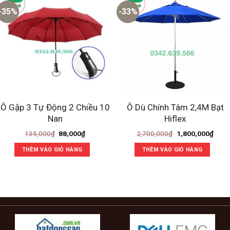
-35%
-33%
Ô Gập 3 Tự Động 2 Chiều 10
Ô Dù Chính Tâm 2,4M Bạt
Nan
Hiflex
Giá
Giá
Giá
Giá
135,000
₫
88,000
₫
2,700,000
₫
1,800,000
₫
gốc
hiện
gốc
hiện
là:
tại
là:
tại
THÊM VÀO GIỎ HÀNG
THÊM VÀO GIỎ HÀNG
135,000₫.
là:
2,700,000₫.
là:
88,000₫.
1,800