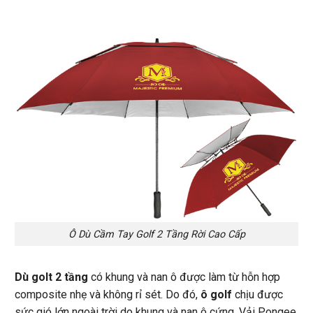
Ô Dù Cầm Tay Golf 2 Tầng Rời Cao Cấp
Dù golt 2 tầng
có khung và nan ô được làm từ hỗn hợp
composite nhẹ và không rỉ sét. Do đó,
ô golf
chịu được
sức gió lớn ngoài trời do khung và nan ô cứng. Vải Pongee