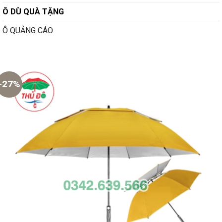
Ô DÙ QUÀ TẶNG
Ô QUẢNG CÁO
-27%