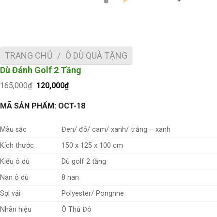
TRANG CHỦ
/
Ô DÙ QUÀ TẶNG
Dù Đánh Golf 2 Tầng
Giá
Giá
165,000
₫
120,000
₫
gốc
hiện
là:
tại
MÃ SẢN PHẨM: OCT-18
165,000₫.
là:
120,000₫.
Màu sắc
Đen/ đỏ/ cam/ xanh/ trắng – xanh
Kích thước
150 x 125 x 100 cm
Kiểu ô dù
Dù golf 2 tầng
Nan ô dù
8 nan
Sợi vải
Polyester/ Pongnne
Nhãn hiệu
Ô Thủ Đô