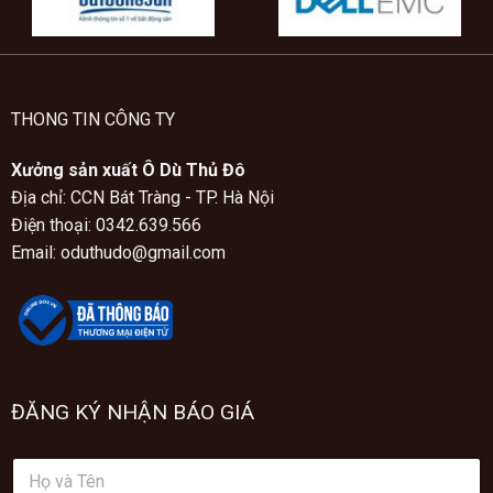
THONG TIN CÔNG TY
Xưởng sản xuất Ô Dù Thủ Đô
Địa chỉ: CCN Bát Tràng - TP. Hà Nội
Điện thoại: 0342.639.566
Email: oduthudo@gmail.com
ĐĂNG KÝ NHẬN BÁO GIÁ
H
ọ