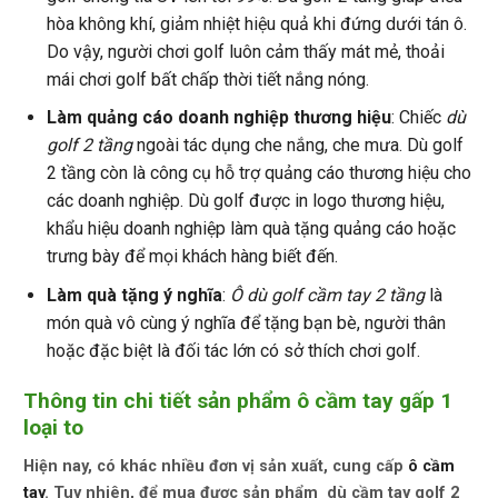
hòa không khí, giảm nhiệt hiệu quả khi đứng dưới tán ô.
Do vậy, người chơi golf luôn cảm thấy mát mẻ, thoải
mái chơi golf bất chấp thời tiết nắng nóng.
Làm quảng cáo doanh nghiệp thương hiệu
: Chiếc
dù
golf 2 tầng
ngoài tác dụng che nắng, che mưa. Dù golf
2 tầng còn là công cụ hỗ trợ quảng cáo thương hiệu cho
các doanh nghiệp. Dù golf được in logo thương hiệu,
khẩu hiệu doanh nghiệp làm
quà tặng quảng cáo
hoặc
trưng bày để mọi khách hàng biết đến.
Làm quà tặng ý nghĩa
:
Ô dù golf cầm tay 2 tầng
là
món quà vô cùng ý nghĩa để tặng bạn bè, người thân
hoặc đặc biệt là đối tác lớn có sở thích chơi golf.
Thông tin chi tiết sản phẩm ô cầm tay gấp 1
loại to
Hiện nay, có khác nhiều đơn vị sản xuất, cung cấp
ô cầm
tay
. Tuy nhiên, để mua được sản phẩm
dù cầm tay golf 2