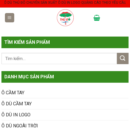
Ù THỦ ĐÔ CHUYÊN SẢN XUẤT Ô DÙ IN LOGO QUẢNG CÁO THEO YÊU CẦU.
Skip
to
content
TÌM KIẾM SẢN PHẨM
DANH MỤC SẢN PHẨM
Ô CẦM TAY
Ô DÙ CẦM TAY
Ô DÙ IN LOGO
Ô DÙ NGOÀI TRỜI