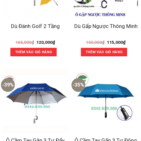
Dù Đánh Golf 2 Tầng
Dù Gấp Ngược Thông Minh
Giá
Giá
Giá
Giá
165,000
₫
120,000
₫
150,000
₫
115,000
₫
gốc
hiện
gốc
hiện
là:
tại
là:
tại
THÊM VÀO GIỎ HÀNG
THÊM VÀO GIỎ HÀNG
165,000₫.
là:
150,000₫.
là:
120,000₫.
115,000
-39%
-35%
Ô Cầm Tay Gấp 3 Tự Động
Ô Cầm Tay Gập 3 Tự Đẩy