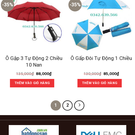
-35%
-35%
Ô Gập 3 Tự Động 2 Chiều
Ô Gấp Đôi Tự Động 1 Chiều
10 Nan
Giá
Giá
Giá
Giá
135,000
₫
88,000
₫
130,000
₫
85,000
₫
gốc
hiện
gốc
hiện
là:
tại
là:
tại
THÊM VÀO GIỎ HÀNG
THÊM VÀO GIỎ HÀNG
135,000₫.
là:
130,000₫.
là:
88,000₫.
85,000₫
1
2