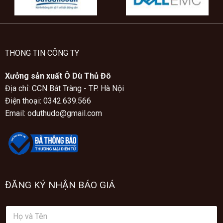
THONG TIN CÔNG TY
Xưởng sản xuất Ô Dù Thủ Đô
Địa chỉ: CCN Bát Tràng - TP. Hà Nội
Điện thoại: 0342.639.566
Email: oduthudo@gmail.com
ĐĂNG KÝ NHẬN BÁO GIÁ
H
ọ