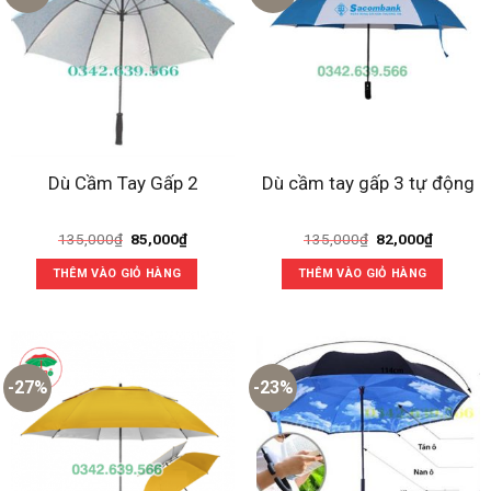
Dù Cầm Tay Gấp 2
Dù cầm tay gấp 3 tự động
Giá
Giá
Giá
Giá
135,000
₫
85,000
₫
135,000
₫
82,000
₫
gốc
hiện
gốc
hiện
là:
tại
là:
tại
THÊM VÀO GIỎ HÀNG
THÊM VÀO GIỎ HÀNG
135,000₫.
là:
135,000₫.
là:
85,000₫.
82,000₫
-27%
-23%