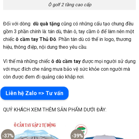
Ô golf 2 tầng cao cấp
Đối với dòng
dù quà tặng
cũng có những cấu tạo chung đều
gồm 3 phần chính là: tán dù, thân ô, tay cầm ô để làm nên một
chiếc
ô cầm tay Thủ Đô
. Phần tán dù có thể in logo, thương
hiệu, thông điệp, nội dung theo yêu cầu.
Vì thế mà những chiếc
ô dù cầm tay
được mọi người sử dụng
với mục đích che nắng mưa bảo vệ sức khỏe con người mà
còn được đem đi quảng cáo khắp nơi.
Liên hệ Zalo => Tư vấn
QUÝ KHÁCH XEM THÊM SẢN PHẨM DƯỚI ĐÂY:
-37%
-39%