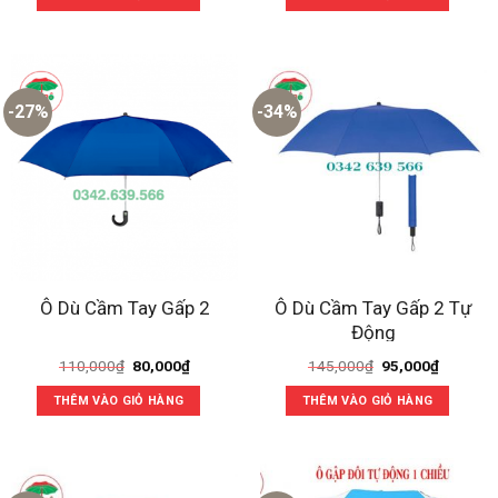
165,000₫.
là:
130,000₫.
là:
120,000₫.
90,000₫
-27%
-34%
Ô Dù Cầm Tay Gấp 2 Tự
Ô Dù Cầm Tay Gấp 2
Động
Giá
Giá
Giá
Giá
110,000
₫
80,000
₫
145,000
₫
95,000
₫
gốc
hiện
gốc
hiện
là:
tại
là:
tại
THÊM VÀO GIỎ HÀNG
THÊM VÀO GIỎ HÀNG
110,000₫.
là:
145,000₫.
là:
80,000₫.
95,000₫