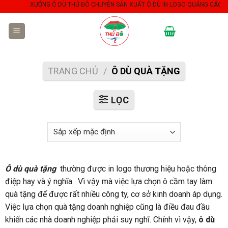
Skip
XƯỞNG Ô DÙ THỦ ĐÔ CHUYÊN SẢN XUẤT Ô DÙ IN LOGO QUẢNG CÁO THEO Y
to
content
TRANG CHỦ
/
Ô DÙ QUÀ TẶNG
LỌC
Ô dù quà tặng
thường được in logo thương hiệu hoặc thông
điệp hay và ý nghĩa. Vì vậy mà việc lựa chọn
ô cầm tay
làm
quà tặng để được rất nhiều công ty, cơ sở kinh doanh áp dụng.
Việc lựa chọn
quà tặng doanh nghiệp
cũng là điều đau đầu
khiến các nhà doanh nghiệp phải suy nghĩ. Chính vì vậy,
ô dù