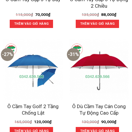
2 Chiều
Giá
Giá
Giá
Giá
115,000
₫
70,000
₫
135,000
₫
88,000
₫
gốc
hiện
gốc
hiện
là:
tại
là:
tại
THÊM VÀO GIỎ HÀNG
THÊM VÀO GIỎ HÀNG
115,000₫.
là:
135,000₫.
là:
70,000₫.
88,000₫
-27%
-31%
Ô Cầm Tay Golf 2 Tầng
Ô Dù Cầm Tay Cán Cong
Chống Lật
Tự Động Cao Cấp
Giá
Giá
Giá
Giá
165,000
₫
120,000
₫
130,000
₫
90,000
₫
gốc
hiện
gốc
hiện
là:
tại
là:
tại
THÊM VÀO GIỎ HÀNG
THÊM VÀO GIỎ HÀNG