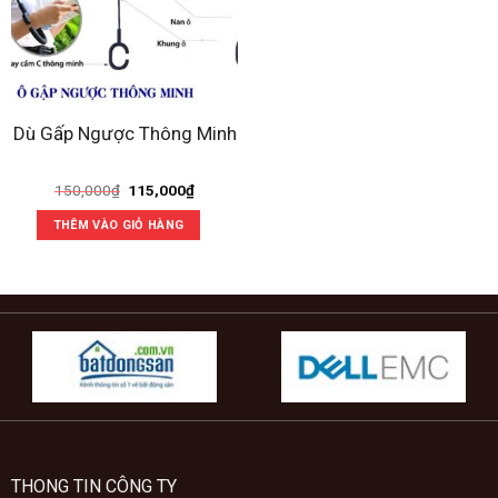
Dù Gấp Ngược Thông Minh
Giá
Giá
150,000
₫
115,000
₫
gốc
hiện
là:
tại
THÊM VÀO GIỎ HÀNG
150,000₫.
là:
115,000₫.
THONG TIN CÔNG TY