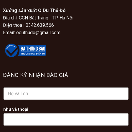
Xưởng sản xuất Ô Dù Thủ Đô
Địa chỉ: CCN Bát Tràng - TP. Hà Nội
Điện thoại: 0342.639.566
Email: oduthudo@gmail.com
ĐĂNG KÝ NHẬN BÁO GIÁ
H
ọ
v
à
nhu và thoại
T
ê
n
*