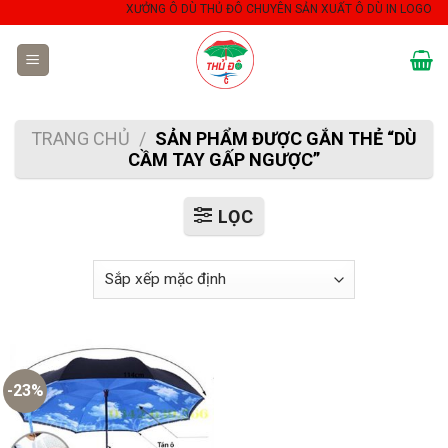
Skip
XƯỞNG Ô DÙ THỦ ĐÔ CHUYÊN SẢN XUẤT Ô DÙ IN LOGO QU
to
content
TRANG CHỦ
/
SẢN PHẨM ĐƯỢC GẮN THẺ “DÙ
CẦM TAY GẤP NGƯỢC”
LỌC
-23%