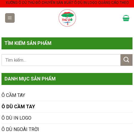
XƯỞNG Ô DÙ THỦ ĐÔ CHUYÊN SẢN XUẤT Ô DÙ IN LOGO QUẢNG CÁO THEO YÊU C
Skip
to
content
TÌM KIẾM SẢN PHẨM
DANH MỤC SẢN PHẨM
Ô CẦM TAY
Ô DÙ CẦM TAY
Ô DÙ IN LOGO
Ô DÙ NGOÀI TRỜI