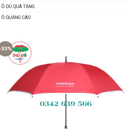
Ô DÙ QUÀ TẶNG
Ô QUẢNG CÁO
-33%