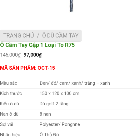
TRANG CHỦ
/
Ô DÙ CẦM TAY
Ô Cầm Tay Gập 1 Loại To R75
Giá
Giá
145,000
₫
97,000
₫
gốc
hiện
là:
tại
MÃ SẢN PHẨM: OCT-15
145,000₫.
là:
97,000₫.
Màu sắc
Đen/ đỏ/ cam/ xanh/ trắng – xanh
Kích thước
150 x 120 x 100 cm
Kiểu ô dù
Dù golf 2 tầng
Nan ô dù
8 nan
Sợi vải
Polyester/ Pongnne
Nhãn hiệu
Ô Thủ Đô