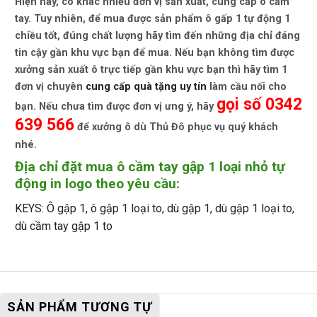
Hiện nay, có khác nhiều đơn vị sản xuất, cung cấp ô cầm
tay. Tuy nhiên, để mua được sản phẩm
ô gấp 1 tự động 1
chiều
tốt, đúng chất lượng hãy tìm đến những địa chỉ đáng
tin cậy gần khu vực bạn để mua. Nếu bạn không tìm được
xưởng sản xuất ô trực tiếp gần khu vực bạn thì hãy tìm 1
đơn vị chuyên
cung cấp quà tặng uy tín
làm cầu nối cho
gọi số 0342
bạn. Nếu chưa tìm được đơn vị ưng ý, hãy
639 566
để xưởng ô dù Thủ Đô phục vụ quý khách
nhé.
Địa chỉ đặt mua ô cầm tay gập 1 loại nhỏ tự
động in logo theo yêu cầu:
KEYS: Ô gập 1, ô gập 1 loại to, dù gập 1, dù gập 1 loại to,
dù cầm tay gập 1 to
SẢN PHẨM TƯƠNG TỰ