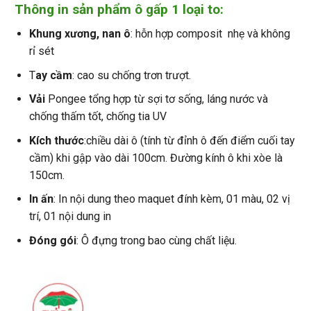
Thông in sản phẩm ô gấp 1 loại to:
Khung xương, nan ô
: hỗn hợp composit nhẹ và không
rỉ sét
T
ay cầm
: cao su chống trơn trượt.
Vải
Pongee tổng hợp từ sợi tơ sống, láng nước và
chống thấm tốt, chống tia UV
Kích thước
:chiều dài ô (tính từ đỉnh ô đến điểm cuối tay
cầm) khi gập vào dài 100cm. Đường kính ô khi xòe là
150cm.
In ấn
: In nội dung theo maquet đính kèm, 01 màu, 02 vị
trí, 01 nội dung in
Đóng gói
: Ô đựng trong bao cùng chất liệu.