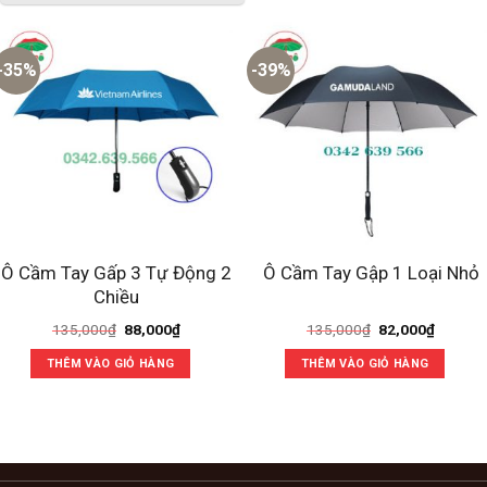
-35%
-39%
Ô Cầm Tay Gấp 3 Tự Động 2
Ô Cầm Tay Gập 1 Loại Nhỏ
Chiều
Giá
Giá
Giá
Giá
135,000
₫
88,000
₫
135,000
₫
82,000
₫
gốc
hiện
gốc
hiện
là:
tại
là:
tại
THÊM VÀO GIỎ HÀNG
THÊM VÀO GIỎ HÀNG
135,000₫.
là:
135,000₫.
là:
88,000₫.
82,000₫