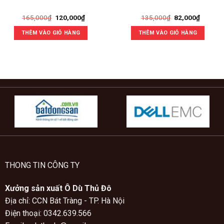
Giá
Giá
Giá
Giá
165,000
₫
120,000
₫
135,000
₫
82,000
₫
gốc
hiện
gốc
hiện
là:
tại
là:
tại
THÊM VÀO GIỎ HÀNG
THÊM VÀO GIỎ HÀNG
165,000₫.
là:
135,000₫.
là:
120,000₫.
82,000₫
THONG TIN CÔNG TY
Xưởng sản xuất Ô Dù Thủ Đô
Địa chỉ: CCN Bát Tràng - TP. Hà Nội
Điện thoại: 0342.639.566