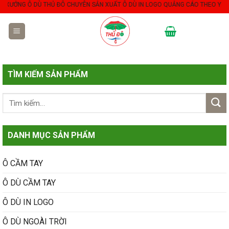
ƯỞNG Ô DÙ THỦ ĐÔ CHUYÊN SẢN XUẤT Ô DÙ IN LOGO QUẢNG CÁO THEO YÊU CẦU
Skip
to
content
TÌM KIẾM SẢN PHẨM
DANH MỤC SẢN PHẨM
Ô CẦM TAY
Ô DÙ CẦM TAY
Ô DÙ IN LOGO
Ô DÙ NGOÀI TRỜI