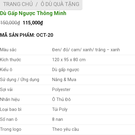
TRANG CHỦ
/
Ô DÙ QUÀ TẶNG
Dù Gấp Ngược Thông Minh
Giá
Giá
150,000
₫
115,000
₫
gốc
hiện
là:
tại
MÃ SẢN PHẨM: OCT-20
150,000₫.
là:
115,000₫.
Màu sắc
Đen/ đỏ/ cam/ xanh/ trắng – xanh
Kích thước
120 x 95 x 80 cm
Kiểu ô
Dù gấp ngược
Sử dụng / Ứng dụng
Nắng & Mưa
Sợi vải
Polyester
Nhãn hiệu
Ô Thủ Đô
Loại bao bì
Túi Poly
Số nan ô
8 nan
Trong logo
Theo yêu cầu