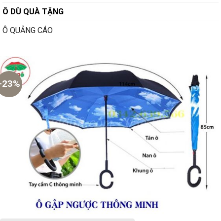
Ô DÙ QUÀ TẶNG
Ô QUẢNG CÁO
-23%